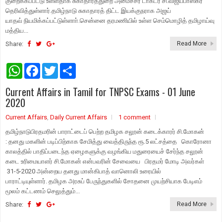
குறைக்கப்பட்டு உள்ளதாக சுகாதாரத்துறை அமைச்சர் டாக்டர் சி.விஜயபாஸ்கர்
தெரிவித்துள்ளார்.தமிழ்நாடு சுகாதாரத் திட்ட இயக்குநராக அஜய்
யாதவ் நியமிக்கப்பட்டுள்ளாா்.சென்னை தரமணியில் உள்ள செம்மொழித் தமிழாய்வு
மத்திய...
Share:
Read More
W
F
T
S
h
a
w
h
a
c
i
a
Current Affairs in Tamil for TNPSC Exams - 01 June
t
e
t
r
s
b
t
e
2020
A
o
e
p
o
r
Current Affairs
,
Daily Current Affairs
1 comment
p
k
தமிழ்நாடுபிரதமரின் பாராட்டைப் பெற்ற தமிழக சலூன் கடைக்காரர் சி.மோகன்
: தனது மகளின் படிப்பிற்காக சேமித்து வைத்திருந்த ரூ.5 லட்சத்தை கொரோனா
காலத்தில் பாதிப்படைந்த ஏழைகளுக்கு வழங்கிய மதுரையைச் சேர்ந்த சலூன்
கடை உரிமையாளர் சி.மோகன் என்பவரின் சேவையை பிரதமர் மோடி அவர்கள்
31-5-2020 அன்றைய தனது மான்கிபாத் வானொலி உரையில்
பாராட்டியுள்ளார். தமிழக அரசுப் பேருந்துகளில் சோதனை முயற்சியாக பேடிஎம்
மூலம் கட்டணம் செலுத்தும்...
Share:
Read More