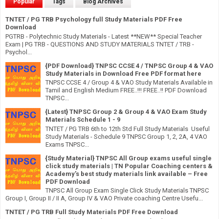
Popular
Tags
Blog Archives
TNTET / PG TRB Psychology full Study Materials PDF Free
Download
PGTRB - Polytechnic Study Materials - Latest **NEW** Special Teacher
Exam | PG TRB - QUESTIONS AND STUDY MATERIALS TNTET / TRB -
Psychol...
{PDF Download} TNPSC CCSE 4 / TNPSC Group 4 & VAO
Study Materials in Download Free PDF format here
TNPSC CCSE 4 / Group 4 & VAO Study Materials Available in
Tamil and English Medium FREE..!!! FREE..!! PDF Download
TNPSC...
{Latest} TNPSC Group 2 & Group 4 & VAO Exam Study
Materials Schedule 1 - 9
TNTET / PG TRB 6th to 12th Std Full Study Materials Useful
Study Materials - Schedule 9 TNPSC Group 1, 2, 2A, 4 VAO
Exams TNPSC...
{Study Material} TNPSC All Group exams useful single
click study materials | TN Popular Coaching centers &
Academy’s best study materials link available – Free
PDF Download
TNPSC All Group Exam Single Click Study Materials TNPSC
Group I, Group II / II A, Group IV & VAO Private coaching Centre Usefu...
TNTET / PG TRB Full Study Materials PDF Free Download