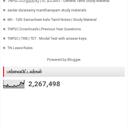
TNPSC பொதுத்தமிழ் | கடற்பயணம் - General Tamil Study Material
saidai duraisamy manithaneyam study materials
6th - 12th Samacheer kalvi Tamil Notes | Study Material
TNPSC Downloads | Previous Year Questions
TNPSC | TRB | TET - Model Test with answer keys
TN Leave Rules
Powered by
Blogger
.
பார்வையிட்டவர்கள்
2,267,498