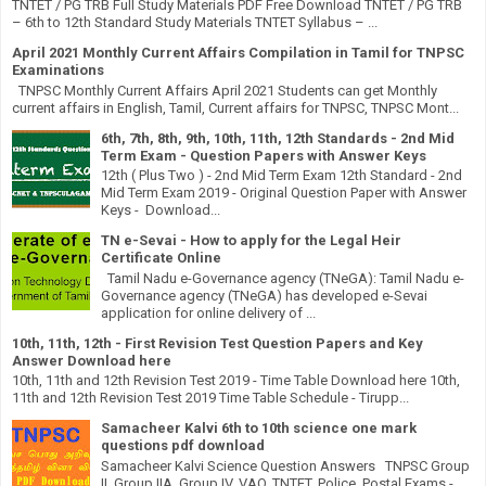
TNTET / PG TRB Full Study Materials PDF Free Download TNTET / PG TRB
– 6th to 12th Standard Study Materials TNTET Syllabus – ...
April 2021 Monthly Current Affairs Compilation in Tamil for TNPSC
Examinations
TNPSC Monthly Current Affairs April 2021 Students can get Monthly
current affairs in English, Tamil, Current affairs for TNPSC, TNPSC Mont...
6th, 7th, 8th, 9th, 10th, 11th, 12th Standards - 2nd Mid
Term Exam - Question Papers with Answer Keys
12th ( Plus Two ) - 2nd Mid Term Exam 12th Standard - 2nd
Mid Term Exam 2019 - Original Question Paper with Answer
Keys - Download...
TN e-Sevai - How to apply for the Legal Heir
Certificate Online
Tamil Nadu e-Governance agency (TNeGA): Tamil Nadu e-
Governance agency (TNeGA) has developed e-Sevai
application for online delivery of ...
10th, 11th, 12th - First Revision Test Question Papers and Key
Answer Download here
10th, 11th and 12th Revision Test 2019 - Time Table Download here 10th,
11th and 12th Revision Test 2019 Time Table Schedule - Tirupp...
Samacheer Kalvi 6th to 10th science one mark
questions pdf download
Samacheer Kalvi Science Question Answers TNPSC Group
II, Group IIA, Group IV, VAO, TNTET, Police, Postal Exams -