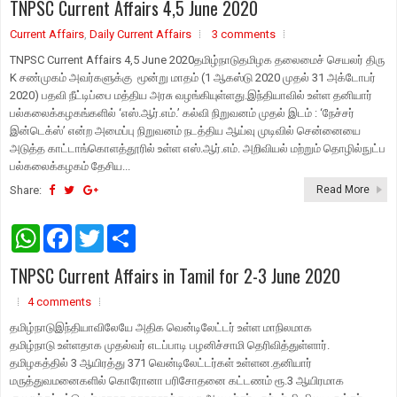
TNPSC Current Affairs 4,5 June 2020
t
e
t
r
s
b
t
e
Current Affairs
A
o
,
Daily Current Affairs
e
3 comments
p
o
r
TNPSC Current Affairs 4,5 June 2020தமிழ்நாடுதமிழக தலைமைச் செயலர் திரு
p
k
K சண்முகம் அவர்களுக்கு மூன்று மாதம் (1 ஆகஸ்டு 2020 முதல் 31 அக்டோபர்
2020) பதவி நீட்டிப்பை மத்திய அரசு வழங்கியுள்ளது.இந்தியாவில் உள்ள தனியார்
பல்கலைக்கழகங்களில் ‘எஸ்.ஆர்.எம்.’ கல்வி நிறுவனம் முதல் இடம் : ‘நேச்சர்
இன்டெக்ஸ்’ என்ற அமைப்பு நிறுவனம் நடத்திய ஆய்வு முடிவில் சென்னையை
அடுத்த காட்டாங்கொளத்தூரில் உள்ள எஸ்.ஆர்.எம். அறிவியல் மற்றும் தொழில்நுட்ப
பல்கலைக்கழகம் தேசிய...
Share:
Read More
W
F
T
S
h
a
w
h
a
c
i
a
TNPSC Current Affairs in Tamil for 2-3 June 2020
t
e
t
r
s
b
t
e
4 comments
A
o
e
p
o
r
தமிழ்நாடுஇந்தியாவிலேயே அதிக வென்டிலேட்டர் உள்ள மாநிலமாக
p
k
தமிழ்நாடு உள்ளதாக முதல்வர் எடப்பாடி பழனிச்சாமி தெரிவித்துள்ளார்.
தமிழகத்தில் 3 ஆயிரத்து 371 வென்டிலேட்டர்கள் உள்ளன.தனியார்
மருத்துவமனைகளில் கொரோனா பரிசோதனை கட்டணம் ரூ.3 ஆயிரமாக