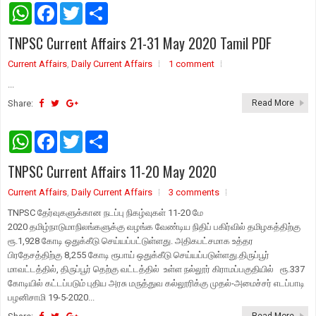
W
F
T
S
h
a
w
h
a
c
i
a
TNPSC Current Affairs 21-31 May 2020 Tamil PDF
t
e
t
r
s
b
t
e
Current Affairs
A
o
,
Daily Current Affairs
e
1 comment
p
o
r
...
p
k
Share:
Read More
W
F
T
S
h
a
w
h
a
c
i
a
TNPSC Current Affairs 11-20 May 2020
t
e
t
r
s
b
t
e
Current Affairs
A
o
,
Daily Current Affairs
e
3 comments
p
o
r
TNPSC தேர்வுகளுக்கான நடப்பு நிகழ்வுகள் 11-20 மே
p
k
2020 தமிழ்நாடுமாநிலங்களுக்கு வழங்க வேண்டிய நிதிப் பகிர்வில் தமிழகத்திற்கு
ரூ.1,928 கோடி ஒதுக்கீடு செய்யப்பட்டுள்ளது. அதிகபட்சமாக உத்தர
பிரதேசத்திற்கு 8,255 கோடி ரூபாய் ஒதுக்கீடு செய்யப்படுள்ளது.திருப்பூர்
மாவட்டத்தில், திருப்பூர் தெற்கு வட்டத்தில் உள்ள நல்லூர் கிராமப்பகுதியில் ரூ.337
கோடியில் கட்டப்படும் புதிய அரசு மருத்துவ கல்லூரிக்கு முதல்-அமைச்சர் எடப்பாடி
பழனிசாமி 19-5-2020...