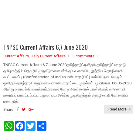
TNPSC Current Affairs 6,7 June 2020
Current Affairs
,
Daily Current Affairs
3 comments
TNPSC Current Affairs 6,7 June 2020தமிழ்நாடு”ஒளிரும் தமிழ்நாடு” மாநாடு :
தமிழகத்தில் தொழில் முதலீடுகளை ஈா்க்கும் வகையில், இந்திய தொழிலகக்
கூட்டமைப்பு (Confederation of Indian Industry (CII)) சாா்பில் நடைபெறும்
ஒளிரும் தமிழ்நாடு எனும் காணொலி மாநாட்டை முதல்வா் பழனிசாமி 06-06-2020
அன்று தொடக்கி வைத்தார்.பிரதமர் மோடி அவர்களால் மான்கிபாத் வானொலி
உரையில் பாராட்டப்பட்ட மதுரையை சேர்ந்த முடிதிருத்தும் தொழிலாளி மோகனின்
மகள் நித்ரா...
Share:
Read More
W
F
T
S
h
a
w
h
a
c
i
a