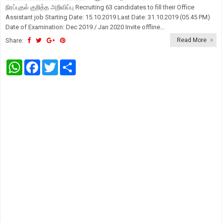
நிரப்புதல் குறித்த அறிவிப்பு Recruiting 63 candidates to fill their Office
Assistant job Starting Date: 15.10.2019 Last Date: 31.10.2019 (05.45 PM)
Date of Examination: Dec 2019 / Jan 2020 Invite offline...
Share:
Read More
W
F
T
S
h
a
w
h
a
c
i
a
t
e
t
r
s
b
t
e
A
o
e
p
o
r
p
k