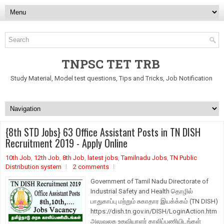
TNPSC TET TRB
Study Material, Model test questions, Tips and Tricks, Job Notification
{8th STD Jobs} 63 Office Assistant Posts in TN DISH
Recruitment 2019 - Apply Online
10th Job
,
12th Job
,
8th Job
,
latest jobs
,
Tamilnadu Jobs
,
TN Public
Distribution system
2 comments
Government of Tamil Nadu Directorate of
Industrial Safety and Health தொழில்
பாதுகாப்பு மற்றும் சுகாதார இயக்க்கம் (TN DISH)
https://dish.tn.gov.in/DISH/LoginAction.htm
அலுவலக உதவியாளர் காலிப்பணியிடங்கள்