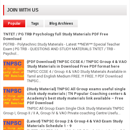
JOIN WITH US
Popular
Tags
Blog Archives
TNTET / PG TRB Psychology full Study Materials PDF Free
Download
PGTRB - Polytechnic Study Materials - Latest **NEW** Special Teacher
Exam | PG TRB - QUESTIONS AND STUDY MATERIALS TNTET / TRB -
Psychol...
{PDF Download} TNPSC CCSE 4 / TNPSC Group 4 & VAO
Study Materials in Download Free PDF format here
TNPSC CCSE 4 / Group 4 & VAO Study Materials Available in
Tamil and English Medium FREE..!!! FREE..!! PDF Download
TNPSC...
{Study Material} TNPSC All Group exams useful single
click study materials | TN Popular Coaching centers &
Academy’s best study materials link available – Free
PDF Download
TNPSC All Group Exam Single Click Study Materials TNPSC
Group I, Group II / II A, Group IV & VAO Private coaching Centre Usefu...
{Latest} TNPSC Group 2 & Group 4 & VAO Exam Study
Materials Schedule 1 - 9