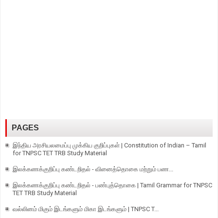
PAGES
இந்திய அரசியலமைப்பு முக்கிய குறிப்புகள் | Constitution of Indian – Tamil
for TNPSC TET TRB Study Material
இலக்கணக்குறிப்பு கண்டறிதல் - வினைத்தொகை மற்றும் பண...
இலக்கணக்குறிப்பு கண்டறிதல் - பண்புத்தொகை | Tamil Grammar for TNPSC
TET TRB Study Material
வல்லினம் மிகும் இடங்களும் மிகா இடங்களும் | TNPSC T...