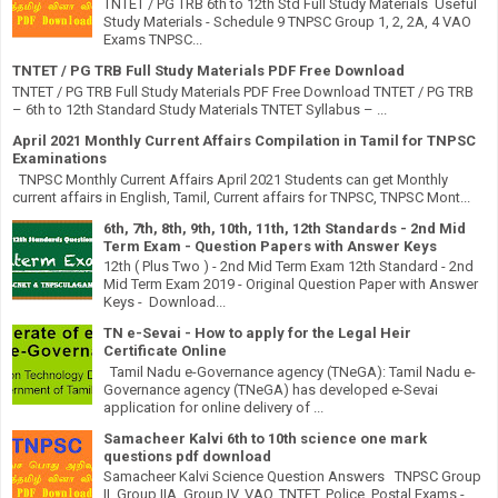
TNTET / PG TRB 6th to 12th Std Full Study Materials Useful
Study Materials - Schedule 9 TNPSC Group 1, 2, 2A, 4 VAO
Exams TNPSC...
TNTET / PG TRB Full Study Materials PDF Free Download
TNTET / PG TRB Full Study Materials PDF Free Download TNTET / PG TRB
– 6th to 12th Standard Study Materials TNTET Syllabus – ...
April 2021 Monthly Current Affairs Compilation in Tamil for TNPSC
Examinations
TNPSC Monthly Current Affairs April 2021 Students can get Monthly
current affairs in English, Tamil, Current affairs for TNPSC, TNPSC Mont...
6th, 7th, 8th, 9th, 10th, 11th, 12th Standards - 2nd Mid
Term Exam - Question Papers with Answer Keys
12th ( Plus Two ) - 2nd Mid Term Exam 12th Standard - 2nd
Mid Term Exam 2019 - Original Question Paper with Answer
Keys - Download...
TN e-Sevai - How to apply for the Legal Heir
Certificate Online
Tamil Nadu e-Governance agency (TNeGA): Tamil Nadu e-
Governance agency (TNeGA) has developed e-Sevai
application for online delivery of ...
Samacheer Kalvi 6th to 10th science one mark
questions pdf download
Samacheer Kalvi Science Question Answers TNPSC Group
II, Group IIA, Group IV, VAO, TNTET, Police, Postal Exams -