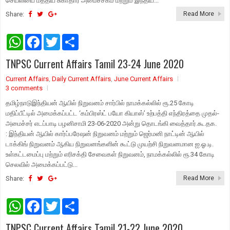
செயலியை மத்திய சுகாதார அமைச்சகம் மற்றும் இந்திய...
Share:
Read More
W
F
T
S
h
a
w
h
a
c
i
a
TNPSC Current Affairs Tamil 23-24 June 2020
t
e
t
r
s
b
t
e
Current Affairs
A
o
,
Daily Current Affairs
e
,
June Current Affairs
p
o
r
3 comments
p
k
தமிழ்நாடுஇந்தியன் ஆயில் நிறுவனம் சார்பில் நாமக்கல்லில் ரூ.25 கோடி
மதிப்பீட்டில் அமைக்கப்பட்ட ‘கம்பிரஸ்ட் பயோ கியாஸ்’ உற்பத்தி எந்திரத்தை முதல்-
அமைச்சர் எடப்பாடி பழனிசாமி 23-06-2020 அன்று தொடங்கி வைத்தார்.கூ.தக.
: இந்தியன் ஆயில் கார்ப்பரேஷன் நிறுவனம் மற்றும் ஜெர்மனி நாட்டின் ஆயில்
டாக்கிங் நிறுவனம் ஆகிய நிறுவனங்களின் கூட்டு முயற்சி நிறுவனமான ஐ.ஓ.டி.
உள்கட்டமைப்பு மற்றும் எரிசக்தி சேவைகள் நிறுவனம், நாமக்கல்லில் ரூ.34 கோடி
செலவில் அமைக்கப்பட்டு...
Share:
Read More
W
F
T
S
h
a
w
h
a
c
i
a
TNPSC Current Affairs Tamil 21-22 June 2020
t
e
t
r