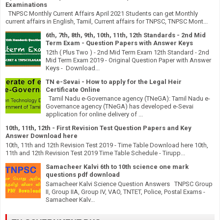
Examinations
TNPSC Monthly Current Affairs April 2021 Students can get Monthly
current affairs in English, Tamil, Current affairs for TNPSC, TNPSC Mont...
6th, 7th, 8th, 9th, 10th, 11th, 12th Standards - 2nd Mid
Term Exam - Question Papers with Answer Keys
12th ( Plus Two ) - 2nd Mid Term Exam 12th Standard - 2nd
Mid Term Exam 2019 - Original Question Paper with Answer
Keys - Download...
TN e-Sevai - How to apply for the Legal Heir
Certificate Online
Tamil Nadu e-Governance agency (TNeGA): Tamil Nadu e-
Governance agency (TNeGA) has developed e-Sevai
application for online delivery of ...
10th, 11th, 12th - First Revision Test Question Papers and Key
Answer Download here
10th, 11th and 12th Revision Test 2019 - Time Table Download here 10th,
11th and 12th Revision Test 2019 Time Table Schedule - Tirupp...
Samacheer Kalvi 6th to 10th science one mark
questions pdf download
Samacheer Kalvi Science Question Answers TNPSC Group
II, Group IIA, Group IV, VAO, TNTET, Police, Postal Exams -
Samacheer Kalv...