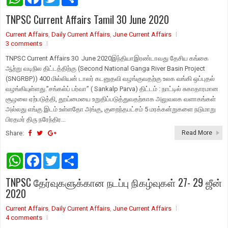
h
a
w
h
a
c
i
a
TNPSC Current Affairs Tamil 30 June 2020
t
e
t
r
s
b
t
e
Current Affairs
A
o
,
Daily Current Affairs
e
,
June Current Affairs
p
o
r
3 comments
p
k
TNPSC Current Affairs 30 June 2020இந்தியாஇரண்டாவது தேசிய கங்கை
ஆற்று வடிநில திட்டத்திற்கு (Second National Ganga River Basin Project
(SNGRBP)) 400 மில்லியன் டாலர் கடனுதவி வழங்குவதற்கு உலக வங்கி ஒப்புதல்
வழங்கியுள்ளது.”சங்கல்ப் பர்வா” ( Sankalp Parva) திட்டம் : நாட்டில் சுகாதாரமான
சூழலை ஏற்படுத்தி, தூய்மையை உறுதிப்படுத்துவதற்காக அலுவலக வளாகங்கள்
அல்லது எங்கு இடம் உள்ளதோ அங்கு, குறைந்தபட்சம் 5 மரக்கன்றுகளை நடுமாறு
பிரதமர் திரு நரேந்திர...
Share:
Read More
W
F
T
S
h
a
w
h
a
c
i
a
TNPSC தேர்வுகளுக்கான நடப்பு நிகழ்வுகள் 27- 29 ஜீன்
t
e
t
r
s
b
t
e
2020
A
o
e
p
o
r
Current Affairs
,
Daily Current Affairs
,
June Current Affairs
p
k
4 comments