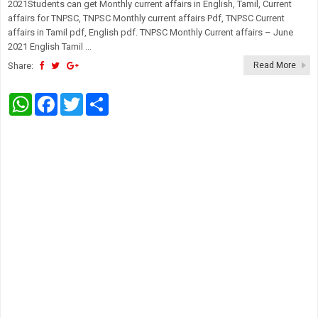
2021Students can get Monthly current affairs in English, Tamil, Current
affairs for TNPSC, TNPSC Monthly current affairs Pdf, TNPSC Current
affairs in Tamil pdf, English pdf. TNPSC Monthly Current affairs – June
2021 English Tamil ...
Share:
Read More
W
F
T
S
h
a
w
h
a
c
i
a
t
e
t
r
s
b
t
e
A
o
e
p
o
r
p
k