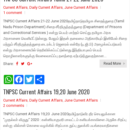
s
b
t
e
Current Affairs
A
o
,
Daily Current Affairs
e
,
June Current Affairs
p
o
r
1 comment
p
k
TNPSC Current Affairs 21-22 June 2020தமிழ்நாடுதமிழக சிறைத்துறை (Tamil
Nadu Prison Department) சிறை-சீர்திருத்தத்துறை (Department of Prisons
and Correctional Services ) என்று பெயர் மாற்றம் செய்து தமிழக அரசு
அரசாணை வெளியீட்டுள்ளது. மேலும் இதன் தலைமை அதிகாரியும் இனிமேல் சிறை
மற்றும் சீர்திருத்தத்துறை டைரக்டர் ஜெனரல் என்றே (டி.ஜி.பி) அழைக்கப்படுவார்
என்று அரசாணையில் தெரிவிக்கப்பட்டுள்ளது.இந்தியாபுலம் பெயர்
தொழிலாளர்களுக்கு வேலைவாய்ப்பு தளத்தை ஏற்படுத்துவதற்கான...
Share:
Read More
W
F
T
S
h
a
w
h
a
c
i
a
TNPSC Current Affairs 19,20 June 2020
t
e
t
r
s
b
t
e
Current Affairs
A
o
,
Daily Current Affairs
e
,
June Current Affairs
p
o
r
2 comments
p
k
TNPSC Current Affairs 19,20 June 2020தமிழ்நாடுவீர தீர செயலுக்கான
”முதல்வா் விருது” 2020 : கன்னியாகுமரி மாவட்டம் களியக்காவிளை அருகே சிறப்பு
எஸ்.ஐ. வில்சன் கொலை வழக்கில் சிறப்பாக துப்பு துலக்கி பயங்கரவாதிகளை