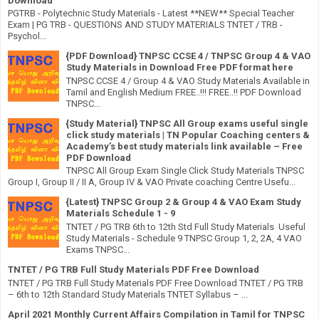
Download
PGTRB - Polytechnic Study Materials - Latest **NEW** Special Teacher
Exam | PG TRB - QUESTIONS AND STUDY MATERIALS TNTET / TRB -
Psychol...
{PDF Download} TNPSC CCSE 4 / TNPSC Group 4 & VAO
Study Materials in Download Free PDF format here
TNPSC CCSE 4 / Group 4 & VAO Study Materials Available in
Tamil and English Medium FREE..!!! FREE..!! PDF Download
TNPSC...
{Study Material} TNPSC All Group exams useful single
click study materials | TN Popular Coaching centers &
Academy’s best study materials link available – Free
PDF Download
TNPSC All Group Exam Single Click Study Materials TNPSC
Group I, Group II / II A, Group IV & VAO Private coaching Centre Usefu...
{Latest} TNPSC Group 2 & Group 4 & VAO Exam Study
Materials Schedule 1 - 9
TNTET / PG TRB 6th to 12th Std Full Study Materials Useful
Study Materials - Schedule 9 TNPSC Group 1, 2, 2A, 4 VAO
Exams TNPSC...
TNTET / PG TRB Full Study Materials PDF Free Download
TNTET / PG TRB Full Study Materials PDF Free Download TNTET / PG TRB
– 6th to 12th Standard Study Materials TNTET Syllabus – ...
April 2021 Monthly Current Affairs Compilation in Tamil for TNPSC