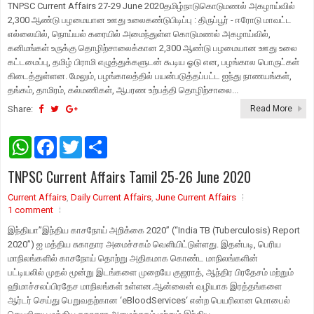
TNPSC Current Affairs 27-29 June 2020தமிழ்நாடுகொடுமணல் அகழாய்வில்
2,300 ஆண்டு பழமையான ஊது உலைகண்டுபிடிப்பு : திருப்பூர் - ஈரோடு மாவட்ட
எல்லையில், நொய்யல் கரையில் அமைந்துள்ள கொடுமணல் அகழாய்வில்,
கனிமங்கள் உருக்கு தொழிற்சாலைக்கான 2,300 ஆண்டு பழமையான ஊது உலை
கட்டமைப்பு, தமிழ் பிராமி எழுத்துக்களுடன் கூடிய ஓடு என, பழங்கால பொருட்கள்
கிடைத்துள்ளன. மேலும், பழங்காலத்தில் பயன்படுத்தப்பட்ட ஐந்து நாணயங்கள்,
தங்கம், தாமிரம், கல்மணிகள், ஆபரண உற்பத்தி தொழிற்சாலை...
Share:
Read More
W
F
T
S
h
a
w
h
a
c
i
a
TNPSC Current Affairs Tamil 25-26 June 2020
t
e
t
r
s
b
t
e
Current Affairs
A
o
,
Daily Current Affairs
e
,
June Current Affairs
p
o
r
1 comment
p
k
இந்தியா”இந்திய காசநோய் அறிக்கை 2020” (“India TB (Tuberculosis) Report
2020”) ஐ மத்திய சுகாதார அமைச்சகம் வெளியிட்டுள்ளது. இதன்படி, பெரிய
மாநிலங்களில் காசநோய் தொற்று அதிகமாக கொண்ட மாநிலங்களின்
பட்டியலில் முதல் மூன்று இடங்களை முறையே குஜராத், ஆந்திர பிரதேசம் மற்றும்
ஹிமாச்சலப்பிரதேச மாநிலங்கள் உள்ளன.ஆன்லைன் வழியாக இரத்தங்களை
ஆர்டர் செய்து பெறுவதற்கான ‘eBloodServices‘ என்ற பெயரிலான மொபைல்