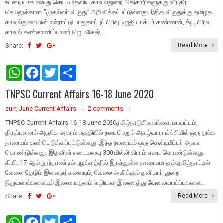
உடனடியாக கைது செய்ய உதவிய காவல்துறை அதிகாரிகளுக்கு வீர தீர
செயலுக்கான ”முதல்வா் விருது” அறிவிக்கப்பட்டுள்ளது. இந்த விருதுக்கு தமிழக
காவல்துறையின் உள்நாட்டு பாதுகாப்புப் பிரிவு டிஐஜி டாக்டா் கண்ணன், க்யூ பிரிவு
காவல் கண்காணிப்பாளா் ஜெ.மகேஷ்,...
Share:
Read More
W
F
T
S
h
a
w
h
a
c
i
a
TNPSC Current Affairs 16-18 June 2020
t
e
t
r
s
b
t
e
curr
,
June Current Affairs
A
o
e
2 comments
p
o
r
TNPSC Current Affairs 16-18 June 2020தமிழ்நாடுசிவகங்கை மாவட்டம்,
p
k
திருப்புவனம் அருகே அகரம் பகுதியில் நடைபெறும் அகழ்வாராய்ச்சியில் ஒரு தங்க
நாணயம் கண்டெடுக்கப்பட்டுள்ளது. இந்த நாணயம் ஒரு சென்டிமீட்டர் அளவு
கொண்டுள்ளது. இதனின் எடையளவு 300 மில்லி கிராம் எடை கொண்டுள்ளது.
கி.பி. 17-ஆம் நூற்றாண்டில் புழக்கத்தில் இருந்துள்ள நாணயமாகும்.தமிழ்நாட்டில்
வேலை தேடும் இளைஞர்களையும், வேலை அளிக்கும் தனியார் துறை
நிறுவனங்களையும் இணையதளம் வழியாக இணைத்து வேலைவாய்ப்புகளை...
Share:
Read More
W
F
T
S