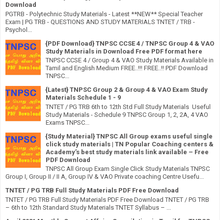
Download
PGTRB - Polytechnic Study Materials - Latest **NEW** Special Teacher
Exam | PG TRB - QUESTIONS AND STUDY MATERIALS TNTET / TRB -
Psychol...
{PDF Download} TNPSC CCSE 4 / TNPSC Group 4 & VAO
Study Materials in Download Free PDF format here
TNPSC CCSE 4 / Group 4 & VAO Study Materials Available in
Tamil and English Medium FREE..!!! FREE..!! PDF Download
TNPSC...
{Latest} TNPSC Group 2 & Group 4 & VAO Exam Study
Materials Schedule 1 - 9
TNTET / PG TRB 6th to 12th Std Full Study Materials Useful
Study Materials - Schedule 9 TNPSC Group 1, 2, 2A, 4 VAO
Exams TNPSC...
{Study Material} TNPSC All Group exams useful single
click study materials | TN Popular Coaching centers &
Academy’s best study materials link available – Free
PDF Download
TNPSC All Group Exam Single Click Study Materials TNPSC
Group I, Group II / II A, Group IV & VAO Private coaching Centre Usefu...
TNTET / PG TRB Full Study Materials PDF Free Download
TNTET / PG TRB Full Study Materials PDF Free Download TNTET / PG TRB
– 6th to 12th Standard Study Materials TNTET Syllabus – ...