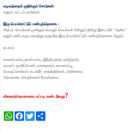
வடிவத்தைக் குறிக்கும் சொற்கள்:
சதுரம்
,
வட்டம்
,
நாற்கரம்
இரு பெயரொட்டுப் பண்புத்தொகை :
சிறப்புப் பெயர்கள் முன்னும் பொதுப் பெயர்கள் பின்னும் நின்று இடையில்
“
ஆகிய
”
எனும் பண்பு உருபு மறைந்து வருவதே இரு பெயரொட்டுப் பண்புத்தொகை ஆகும்.
(
எ.கா)
சாரைப்பாம்பு
,
நாகப்பாம்பு
,
இந்தியநாடு
,
தமிழ்நாடு
,
மாமரம்
,
குமரிப்பெண்
,
வாழைமரம்
,
தாமரைப்பூ
பொருட்செல்வம்
,
கடல்நீர்
,
தைத்திங்கள்
,
அவிஉணவு
அரவணை
,
செருக்களம் போன்றவை.
?
வினைத்தொகையை எப்படி கண்டறிவது
W
F
T
S
h
a
w
h
a
c
i
a
t
e
t
r
s
b
t
e