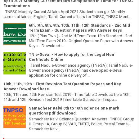
April 2021 Monthly Current Affairs Compilation in Tamil for TNPSC
Examinations
TNPSC Monthly Current Affairs April 2021 Students can get Monthly
current affairs in English, Tamil, Current affairs for TNPSC, TNPSC Mont...
6th, 7th, 8th, 9th, 10th, 11th, 12th Standards - 2nd Mid
Term Exam - Question Papers with Answer Keys
12th ( Plus Two ) - 2nd Mid Term Exam 12th Standard - 2nd
Mid Term Exam 2019 - Original Question Paper with Answer
Keys - Download...
TN e-Sevai - How to apply for the Legal Heir
Certificate Online
Tamil Nadu e-Governance agency (TNeGA): Tamil Nadu e-
Governance agency (TNeGA) has developed e-Sevai
application for online delivery of ...
10th, 11th, 12th - First Revision Test Question Papers and Key
Answer Download here
10th, 11th and 12th Revision Test 2019 - Time Table Download here 10th,
11th and 12th Revision Test 2019 Time Table Schedule - Tirupp...
Samacheer Kalvi 6th to 10th science one mark
questions pdf download
Samacheer Kalvi Science Question Answers TNPSC Group
II, Group IIA, Group IV, VAO, TNTET, Police, Postal Exams -
Samacheer Kalv...