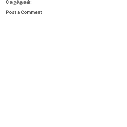
0 கருத்துகள்:
A
o
e
p
o
r
Post a Comment
p
k