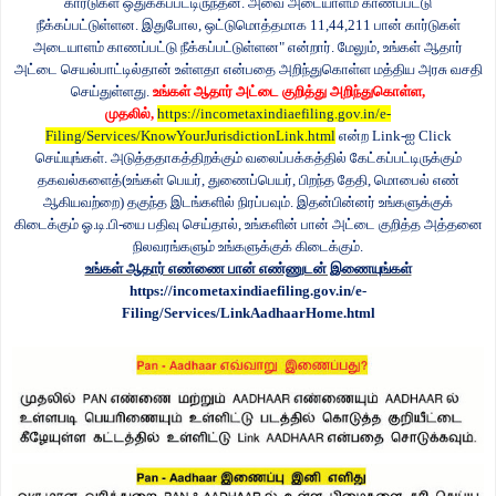
கார்டுகள் ஒதுக்கப்பட்டிருந்தன. அவை அடையாளம் காணப்பட்டு
நீக்கப்பட்டுள்ளன. இதுபோல
,
ஒட்டுமொத்தமாக
11,44,211
பான் கார்டுகள்
அடையாளம் காணப்பட்டு நீக்கப்பட்டுள்ளன" என்றார். மேலும்
,
உங்கள் ஆதார்
அட்டை செயல்பாட்டில்தான் உள்ளதா என்பதை அறிந்துகொள்ள மத்திய அரசு வசதி
செய்துள்ளது.
உங்கள் ஆதார் அட்டை குறித்து அறிந்துகொள்ள
,
முதலில்
,
https://incometaxindiaefiling.gov.in/e-
Filing/Services/KnowYourJurisdictionLink.html
என்ற
Link-
ஐ
Click
செய்யுங்கள். அடுத்ததாகத்திறக்கும் வலைப்பக்கத்தில் கேட்கப்பட்டிருக்கும்
தகவல்களைத்(உங்கள் பெயர்
,
துணைப்பெயர்
,
பிறந்த தேதி
,
மொபைல் எண்
ஆகியவற்றை) தகுந்த இடங்களில் நிரப்பவும். இதன்பின்னர் உங்களுக்குக்
கிடைக்கும் ஓ.டி.பி-யை பதிவு செய்தால்
,
உங்களின் பான் அட்டை குறித்த அத்தனை
நிலவரங்களும் உங்களுக்குக் கிடைக்கும்.
உங்கள் ஆதார் எண்ணை பான் எண்ணுடன் இணையுங்கள்
https://incometaxindiaefiling.gov.in/e-
Filing/Services/LinkAadhaarHome.html