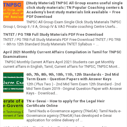
{Study Material} TNPSC All Group exams useful single
click study materials | TN Popular Coaching centers &
Academy’s best study materials link available – Free
PDF Download
TNPSC All Group Exam Single Click Study Materials TNPSC
Group I, Group II / II A, Group IV & VAO Private coaching Centre Usefu...
TNTET / PG TRB Full Study Materials PDF Free Download
TNTET / PG TRB Full Study Materials PDF Free Download TNTET / PG TRB
– 6th to 12th Standard Study Materials TNTET Syllabus – ...
April 2021 Monthly Current Affairs Compilation in Tamil for TNPSC
Examinations
TNPSC Monthly Current Affairs April 2021 Students can get Monthly
current affairs in English, Tamil, Current affairs for TNPSC, TNPSC Mont...
6th, 7th, 8th, 9th, 10th, 11th, 12th Standards - 2nd Mid
Term Exam - Question Papers with Answer Keys
12th ( Plus Two ) - 2nd Mid Term Exam 12th Standard - 2nd
Mid Term Exam 2019 - Original Question Paper with Answer
Keys - Download...
TN e-Sevai - How to apply for the Legal Heir
Certificate Online
Tamil Nadu e-Governance agency (TNeGA): Tamil Nadu e-
Governance agency (TNeGA) has developed e-Sevai
application for online delivery of ...