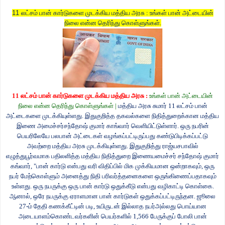
11
லட்சம் பான் கார்டுகளை முடக்கிய மத்திய அரசு : உங்கள் பான் அட்டையின்
நிலை என்ன தெரிந்து கொள்ளுங்கள்.
11
லட்சம் பான் கார்டுகளை முடக்கிய
மத்திய
அரசு :
உங்கள் பான் அட்டையின்
நிலை என்ன தெரிந்து கொள்ளுங்கள்
|
மத்திய அரசு சுமார்
11
லட்சம் பான்
அட்டைகளை முடக்கியுள்ளது. இதுகுறித்த தகவல்களை நிதித்துறைக்கான மத்திய
இணை அமைச்சர்சந்தோஷ் குமார் காங்வார் வெளியிட்டுள்ளார். ஒரு நபரின்
பெயரிலேயே பலபான் அட்டைகள் வழங்கப்பட்டிருப்பது கண்டுபிடிக்கப்பட்டு
அவற்றை மத்திய அரசு முடக்கியுள்ளது. இதுகுறித்து ராஜ்யசபாவில்
எழுத்துபூர்வமாக பதிலளித்த மத்திய நிதித்துறை இணையமைச்சர் சந்தோஷ் குமார்
கங்வார்
, "
பான் கார்டு என்பது வரி விதிப்பில் மிக முக்கியமான ஒன்றாகவும்
,
ஒரு
நபர் மேற்கொள்ளும் அனைத்து நிதி பரிவர்த்தனைகளை ஒருங்கிணைப்பதாகவும்
உள்ளது. ஒரு நபருக்கு ஒரு பான் கார்டு ஒதுக்கீடு என்பது வழிகாட்டி கொள்கை.
ஆனால்
,
ஒரே நபருக்கு ஏராளமான பான் கார்டுகள் ஒதுக்கப்பட்டிருந்தன. ஜூலை
27-
ம் தேதி கணக்கீட்டின் படி
,
உயிருடன் இல்லாத நபர்அல்லது பொய்யான
அடையாளம்கொண்டவர்களின் பெயர்களில்
1,566
பேருக்குப் போலி பான்