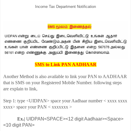
Income Tax Department Notification
SMS to Link PAN AADHAAR
Another Method is also available to link your PAN to AADHAAR
that is SMS on your Registered Mobile Number. following steps
are explain to link,
Step 1: type <UIDPAN> space your Aadhaar number < xxxx xxxx
xxxx> space your PAN < xxxxxxx >
Ex.|
UIDPAN<SPACE><12 digit Aadhaar><Space>
<10 digit PAN>