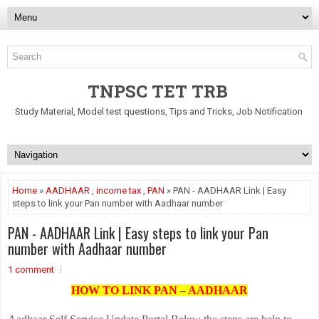
TNPSC TET TRB
Study Material, Model test questions, Tips and Tricks, Job Notification
Home
»
AADHAAR
,
income tax
,
PAN
» PAN - AADHAAR Link | Easy
steps to link your Pan number with Aadhaar number
PAN - AADHAAR Link | Easy steps to link your Pan
number with Aadhaar number
1 comment
HOW TO LINK PAN – AADHAAR