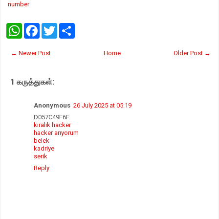
number
W
F
T
S
h
a
w
h
a
c
i
a
t
e
t
r
← Newer Post
Home
Older Post →
s
b
t
e
A
o
e
p
o
r
1 கருத்துகள்:
p
k
Anonymous
26 July 2025 at 05:19
D057C49F6F
kiralık hacker
hacker arıyorum
belek
kadriye
serik
Reply